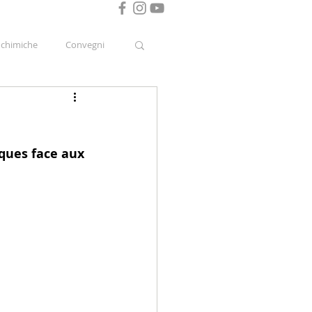
i chimiche
Convegni
ques face aux 