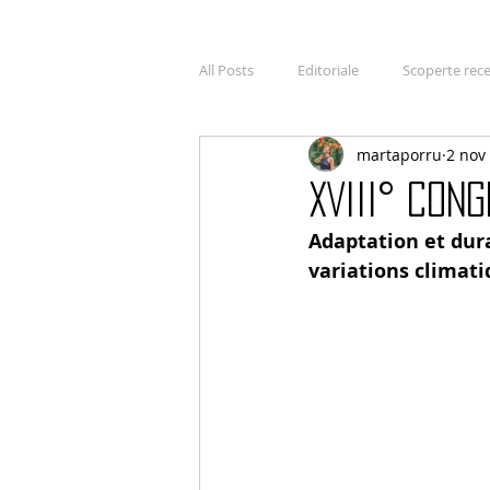
All Posts
Editoriale
Scoperte rece
martaporru
2 nov
Conferenze
Mostre
Presen
XVIII° Con
Adaptation et dura
variations climati