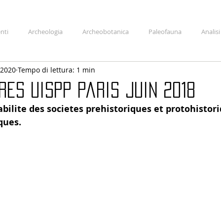
nti
Archeologia
Archeobotanica
Paleofauna
Analis
 2020
Tempo di lettura: 1 min
tazione libri
Progetti
Interventi
Approfondimenti
gres Uispp Paris Juin 2018
bilite des societes prehistoriques et protohistori
ques.