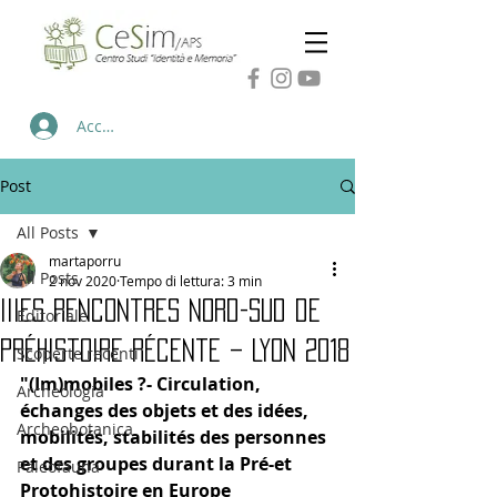
Accedi
Post
All Posts
martaporru
All Posts
2 nov 2020
Tempo di lettura: 3 min
IIIes Rencontres Nord-Sud de
Editoriale
Préhistoire récente – Lyon 2018
Scoperte recenti
"(Im)mobiles ?- Circulation, 
Archeologia
échanges des objets et des idées, 
Archeobotanica
mobilités, stabilités des personnes 
et des groupes durant la Pré-et 
Paleofauna
Protohistoire en Europe 