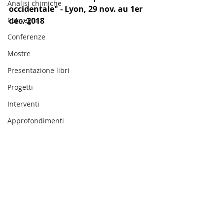
Analisi chimiche
occidentale" - Lyon, 29 nov. au 1er 
Convegni
déc. 2018
Conferenze
Mostre
Presentazione libri
Progetti
Interventi
Approfondimenti