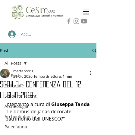
Accedi
Post
All Posts
martaporru
All Posts
21 dic 2020
Tempo di lettura: 1 min
Sedilo - Conferenza del 12
Editoriale
luglio 2019
Scoperte recenti
Intervento a cura di 
Giuseppa Tanda
Archeologia
"Le domus de janas decorate: 
Archeobotanica
patrimonio dell'UNESCO?"
Paleofauna