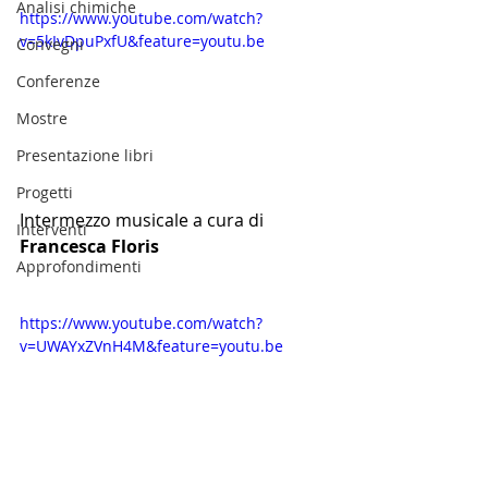
Analisi chimiche
https://www.youtube.com/watch?
v=5kIvDpuPxfU&feature=youtu.be
Convegni
Conferenze
Mostre
Presentazione libri
Progetti
Intermezzo musicale a cura di 
Interventi
Francesca Floris
Approfondimenti
https://www.youtube.com/watch?
v=UWAYxZVnH4M&feature=youtu.be