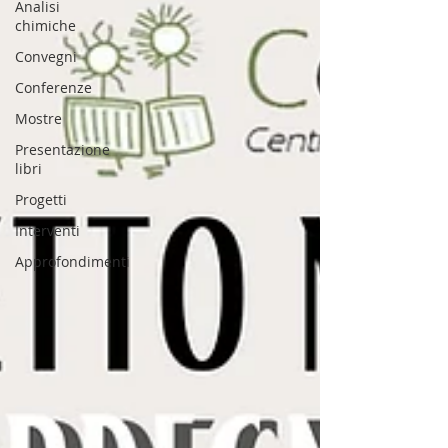
Analisi
chimiche
Convegni
Conferenze
Mostre
Presentazione
libri
Progetti
Interventi
Approfondimenti