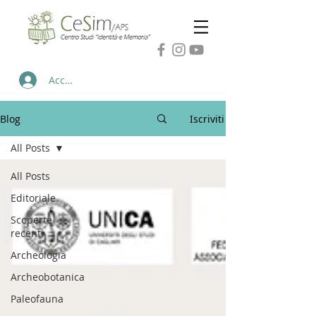
Accedi
Blog
Iscriviti
All Posts
All Posts
Editoriale
Scoperte
recenti
Archeologia
Archeobotanica
Paleofauna