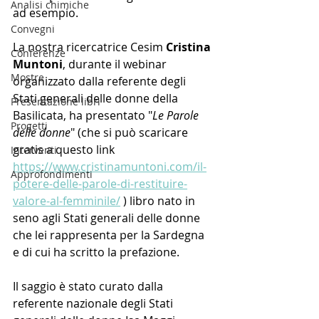
Analisi chimiche
ad esempio.
Convegni
La nostra ricercatrice Cesim 
Cristina 
Conferenze
Muntoni
, durante il webinar 
Mostre
organizzato dalla referente degli 
Stati generali delle donne della 
Presentazione libri
Basilicata, ha presentato "
Le Parole 
Progetti
delle donne
" (che si può scaricare 
gratis a questo link 
Interventi
https://www.cristinamuntoni.com/il-
Approfondimenti
potere-delle-parole-di-restituire-
valore-al-femminile/
 ) libro nato in 
seno agli Stati generali delle donne 
che lei rappresenta per la Sardegna 
e di cui ha scritto la prefazione.
Il saggio è stato curato dalla 
referente nazionale degli Stati 