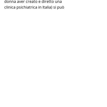
donna aver creato e diretto una 
clinica psichiatrica in Italia) si può 
vedere dal minuto 1:20:40 circa in cui 
la presidente Isa Maggi la presenta 
Link al webinar :  
https://youtu.be/DlPK6b22yWs
Progetti
Post recenti
Mostra tutti