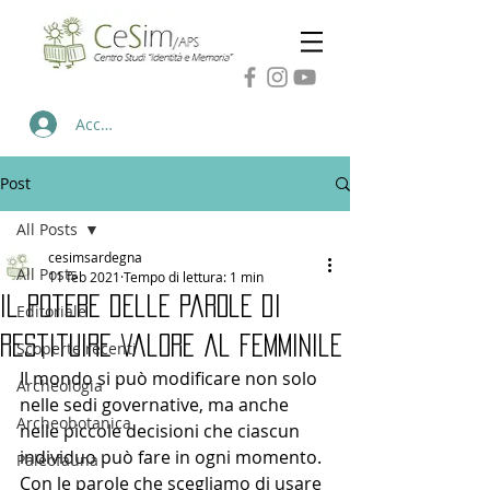
Accedi
Post
All Posts
cesimsardegna
All Posts
11 feb 2021
Tempo di lettura: 1 min
Il potere delle parole di
Editoriale
restituire valore al femminile
Scoperte recenti
Il mondo si può modificare non solo 
Archeologia
nelle sedi governative, ma anche 
Archeobotanica
nelle piccole decisioni che ciascun 
individuo può fare in ogni momento. 
Paleofauna
Con le parole che scegliamo di usare 